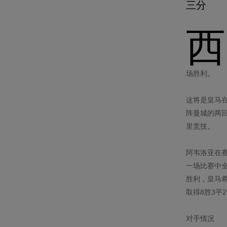
三分
西
场胜利。
这将是皇马在
阵曼城的两
里竞技。
阿韦洛亚在
一场比赛中
胜利，皇马
取得8胜3平
对手情况