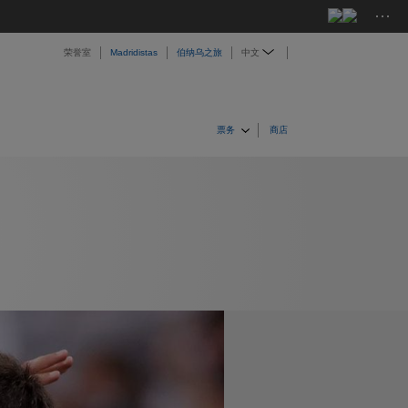
···
荣誉室
Madridistas
伯纳乌之旅
中文
票务
商店