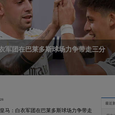
白衣军团在巴莱多斯球场力争带走三分
026
最近
s皇马：白衣军团在巴莱多斯球场力争带走