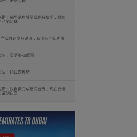
公告：迪奥曼德
修斯：穆里尼奥希望我保持快乐，继续
自己的足球
：当我收到皇马邀请，我没有丝毫犹豫
公告：贡萨洛·加西亚
公告：帕拉西奥斯
里斯：很自豪完成皇马首秀，现在要继
力证明自己