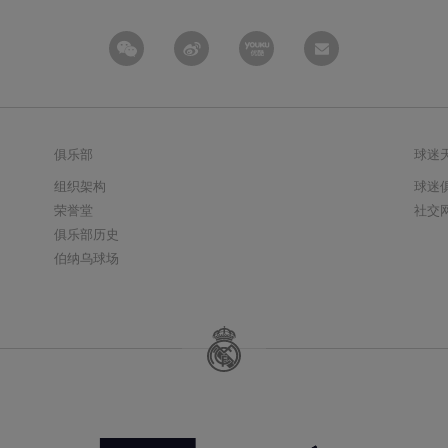
俱乐部
球迷
组织架构
球迷
荣誉堂
社交
俱乐部历史
伯纳乌球场