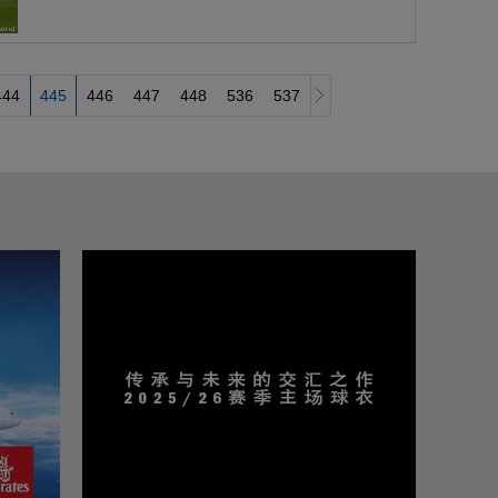
444
445
446
447
448
536
537