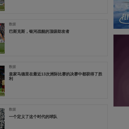
数据
巴斯克斯，银河战舰的顶级助攻者
数据
皇家马德里在最近13次洲际比赛的决赛中都获得了胜
利
数据
一个定义了这个时代的球队