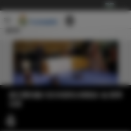
···
新闻
国王费利佩六世吊唁阿尔弗莱多·迪·斯蒂
法诺