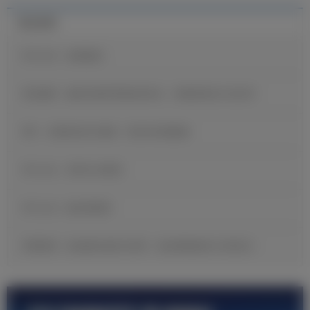
最近新闻
官方公告：迪奥曼德
维尼修斯：穆里尼奥希望我保持快乐，继续展现自己的足球
B席：当我收到皇马邀请，我没有丝毫犹豫
官方公告：贡萨洛·加西亚
官方公告：帕拉西奥斯
邓弗里斯：很自豪完成皇马首秀，现在要继续努力证明自己