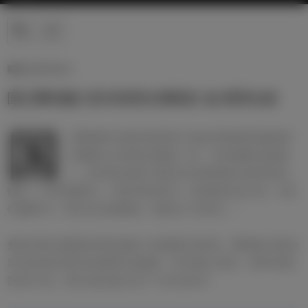
新闻 | 08/07/2014
国王费利佩六世吊唁阿尔弗莱多·迪·斯蒂法诺
国
王费利佩六世来到圣地亚哥·伯纳乌球场荣誉包厢送阿
尔弗莱多·迪·斯蒂法诺最后一程：“首先我要向他的家
人、俱乐部以及整个西班牙足球界致致以深切的哀悼。
他是一个无法复制的人，将足球变成艺术。他有着杰出的人格，令我
们敬佩不已，我们会永远感谢他。他是伟人中的伟人。”
弗洛伦蒂诺·佩雷斯在荣誉包厢门口迎接国王的到来，费利佩六世抵达
后向改变俱乐部历史的斯蒂法诺致敬，并向其家人致意。在离开遗体
告别厅之前，国王在签名册上签下了自己的名字。