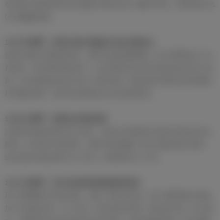
在对阵巴伦西亚的争冠关键战中斯蒂法诺上演帽子戏法，帮助球队4比
0大胜蝙蝠军团。
1954/55赛季：对阵马竞的关键战中成为关键先生
皇家马德里卫冕联赛冠军，斯蒂法诺是重要因素。那个赛季他打入25
粒进球，成为球队最佳射手。白衣军团从第10轮开始就在积分榜上领
跑，在马德里德比战中决定了冠军归属。那场比赛中斯蒂法诺有着教
科书般的发挥，独中两元帮助皇马4比2取得胜利。
1956/57赛季：优秀队友科帕加盟
法国球员科帕在那年加入球队，金箭头对联赛其它球队来说依旧无法
阻挡，皇马再次夺得冠军、斯蒂法诺也赢得了第三座最佳射手奖杯，
这次他在30场比赛中打入31球，进球效率令人乍舌。
1957/58赛季：五年内的第四座联赛冠军奖杯
那个赛季桑塔马利亚加盟，巩固了球队的后防。那个赛季斯蒂法诺参
加了全部的比赛，打入19球，再次将皮奇奇奖（最佳射手奖）收入囊