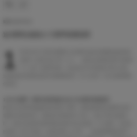
新闻 | 06/07/2014
迪·斯蒂法诺的八个西甲联赛冠军
1
953年9月27日阿尔弗莱多·迪·斯蒂法诺在对阵桑坦德竞技的
比赛中上演皇马处子秀（4-2）。金箭头在那场比赛中也收获
了个人第一粒西甲进球。此后这位天才球员效力皇马11载。
这期间他代表球队参加282场联赛比赛，打入216球，5次当选联赛最
佳球员。
1953/54赛季：斯蒂法诺带领皇马在21年后重夺联赛冠军
西班牙足球界用现象级来形容那个赛季。刚刚加盟球队的斯蒂法诺不
需要任何适应时间，很快就为球迷带来了欢乐。在处子秀中收获进
球，在第七轮对阵巴塞罗那的比赛中有出色发挥，打入两球。此后他
的进球一发不可收拾（28场比赛打入27球），当选该赛季最佳射手。