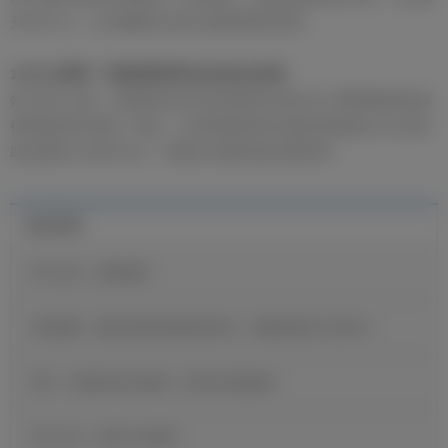
开对手大门。皇马赢得队史第九座联赛冠军奖杯。
1963/64赛季：带着联赛冠军告别伯纳乌球场
效力皇马11载，率领球队改写历史的斯蒂法诺在这个赛季跟随球队赢
得联赛冠军后离开了球队。在对阵塞维利亚关键比赛的最后几分钟他
助攻普斯卡什扳平比分，帮助皇马最终锁定联赛冠军。
最近新闻
官方公告：迪奥曼德
维尼修斯：穆里尼奥希望我保持快乐，继续展现自己的足球
B席：当我收到皇马邀请，我没有丝毫犹豫
官方公告：贡萨洛·加西亚