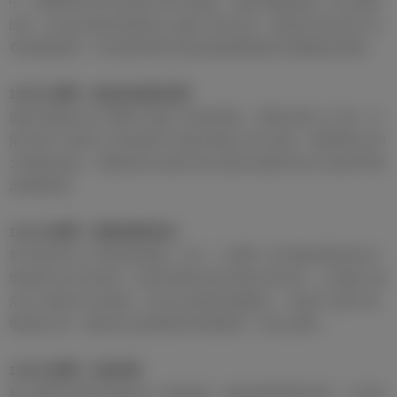
中。该赛季皇马同马竞的争夺非常激烈，冠军归属在最后一轮才最终
出炉，皇马在伯纳乌球场2比1击败了萨拉戈萨。那是皇马队史第六次
夺得联赛冠军，和巴塞罗那并列成为获得联赛冠军次数最多的球队。
1960/61赛季：提前多轮锁定冠军
皇家马德里在这个赛季中击败了所有的球队，斯蒂法诺打入21球。在
第22轮中“金箭头”在圣地亚哥·伯纳乌球场上演大四喜，帮助球队5比0
大胜格拉纳达。强势的皇马在第25轮主场3比0战胜马洛卡后就早早锁
定联赛冠军。
1961/62赛季：联赛杯赛双冠王
皇马和巴萨为了冠军拼到最后。和上一个赛季一样关键比赛还是在主
场对阵马洛卡的比赛。比赛中斯蒂法诺为球队首开纪录，之后德尔·索
尔打入锁定比分的进球，皇马2比0获得关键胜利。“金箭头”在那个赛
季收获11球，最终皇马也将西班牙杯赛冠军一并收入囊中。
1962/63赛季：高进球率
那个赛季中斯蒂法诺参加了13场比赛，但是他进球效率奇高，12次敲