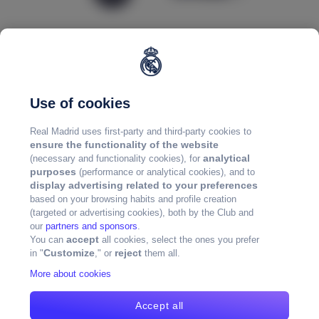
Use of cookies
Real Madrid uses first-party and third-party cookies to
ensure the functionality of the website
analytical
(necessary and functionality cookies), for
purposes
(performance or analytical cookies), and to
display advertising related to your preferences
based on your browsing habits and profile creation
(targeted or advertising cookies), both by the Club and
our
partners and sponsors
.
accept
You can
all cookies, select the ones you prefer
Customize
reject
in "
," or
them all.
More about cookies
Accept all