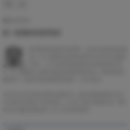
新闻 | 07/07/2014
第一座洲际杯冠军奖杯
皇
家马德里统治欧洲足坛的同时，1960年自由者杯在南美
创立。第一届南美自由者杯的冠军得主是乌拉圭的佩纳
罗尔队。为了争夺世界最佳球队的头衔洲际杯应运而
生。第一届洲际杯上皇家马德里以欧洲冠军身份出战，对阵南美冠军
佩纳罗尔。首回合比赛在蒙得维的亚进行，比分为0比0。
1960年9月4日次回合比赛在马德里打响，皇家马德里取得梦幻开局，
10分钟时已经取得了3比0的领先。打入第二球的正是斯蒂法诺。最终
皇马5比1赢得比赛的胜利，第一次成为世界冠军。