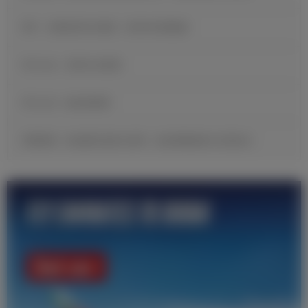
B席：当我收到皇马邀请，我没有丝毫犹豫
官方公告：贡萨洛·加西亚
官方公告：帕拉西奥斯
邓弗里斯：很自豪完成皇马首秀，现在要继续努力证明自己