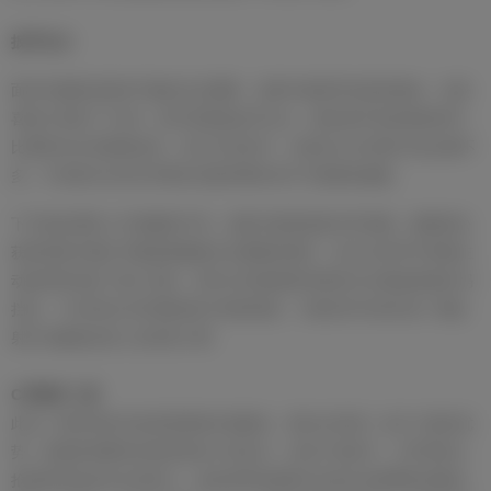
扳平比分
面对本届欧冠保持不败的尤文图斯，皇家马德里率先取得领先。但是
喜悦只持续了7分钟，斑马军团及扳平比分。曼朱基齐背身倒钩得手。
比赛前30分钟精彩纷呈，双方互有攻守。但是后15分钟双方机会都不
多，只有第33分钟C罗禁区内接伊斯科传中冲顶稍有威胁。
下半场比赛和上半场截然不同。皇家马德里逼抢非常积极，能够轻松
获得球权并通过不断渗透威胁尤文图斯的禁区。前15分钟牢牢掌握主
动的同时创造了破门良机。第54分钟莫德里奇禁区外左脚远射被布冯
挡住。7分钟后白衣军团的努力终获回报，卡塞米罗30米区域一脚远
射打在赫迪拉身上后折射入网。
C罗梅开二度
此后一段时间皇马的表现堪称本场最佳。第64分钟进一步扩大领先优
势。莫德里奇断球后将球传给卡瓦哈尔，后者下底传中，C罗球前点
抢射将球送进尤文的球门。这粒进球也帮助C罗成为本赛季欧冠最佳