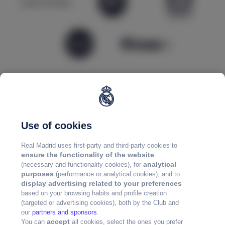
Use of cookies
Real Madrid uses first-party and third-party cookies to
ensure the functionality of the website
analytical
(necessary and functionality cookies), for
purposes
(performance or analytical cookies), and to
display advertising related to your preferences
based on your browsing habits and profile creation
(targeted or advertising cookies), both by the Club and
our
partners and sponsors
.
accept
You can
all cookies, select the ones you prefer