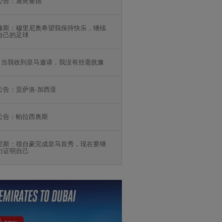
公告：迪奥曼德
修斯：穆里尼奥希望我保持快乐，继续
自己的足球
：当我收到皇马邀请，我没有丝毫犹豫
公告：贡萨洛·加西亚
公告：帕拉西奥斯
里斯：很自豪完成皇马首秀，现在要继
力证明自己