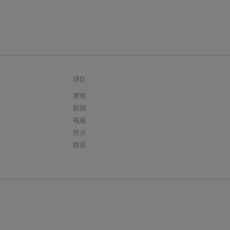
球队
赛程
新闻
视频
照片
阵容