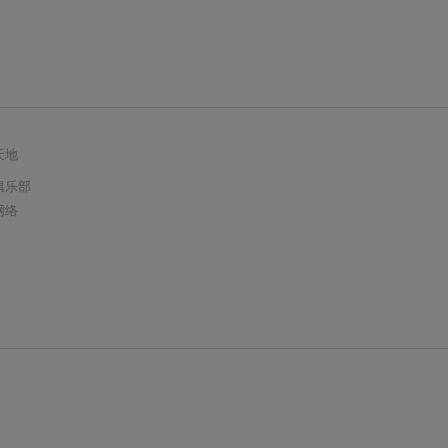
天地
俱乐部
网络