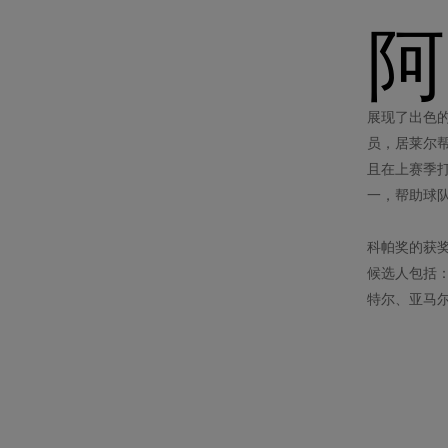
阿
展现了出色
员，居莱尔
且在上赛季
一，帮助球
科帕奖的获
候选人包括
特尔、亚马尔