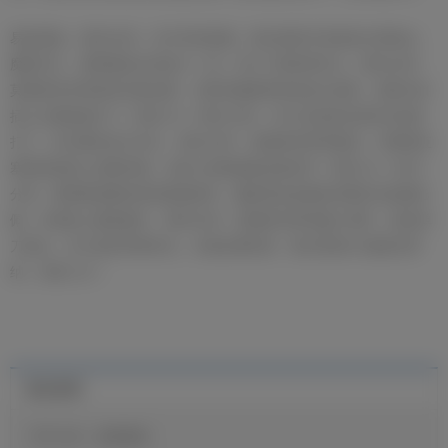
易边再战。第50分钟，对方球员犯规，我们获得中前场定位球机会，
魔笛开出，楚阿梅尼头球奋力一顶，对方门将将球扑出。第55分钟，
莫德里奇传球找到贝林厄姆，贝林厄姆接球转身送出直塞，居莱尔斜
插上左脚远射打门！我们2-0！第61分钟，对方在弧顶位置尝试兜射
打门，库尔图瓦奋力扑出。第62分钟，莫德里奇带球推进，外脚背直
塞找到斜插上的姆巴佩，后者小角度抽射远角得手！我们3-0！第74
分钟，楚阿梅尼横传找到莫德里奇，魔笛再送直塞给到禁区内的姆巴
佩，后者插上爆射被扑。第83分钟，恩德里克带球趟入禁区，险造单
刀机会，对方放铲将球铲走。全场比赛结束，我们客场3-0战胜吉罗
纳，全取三分！
最近新闻
官方公告：迪奥曼德