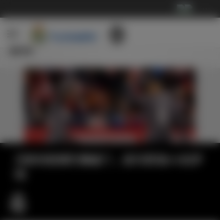
···
新闻
贝林传射姆巴佩破门，皇马客场3-0吉罗
纳