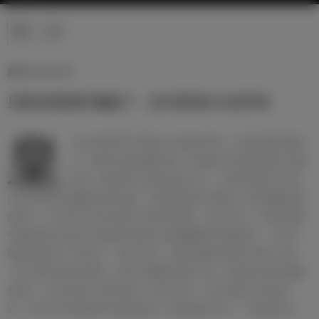
新闻 | 08/12/2024
贝林传射姆巴佩破门，皇马客场3-0吉罗纳
皇
马在本轮西甲中客场3-0击败吉罗纳，贝林厄姆传射建
功，居莱尔收获赛季首球，姆巴佩小角度低射破门锁定
胜局，最终我们在客场全取三分。本场比赛第13分钟，
门迪分球给左侧肋部贝林厄姆，贝林厄姆低平球直塞，姆巴佩跟进形
成单刀，对方防守球员在禁区中路将球捅走。第33分钟，贝林厄姆在
中圈传球给左路后吕迪格拿球挑传中路被解围至外围弧顶，卜拉欣一
脚远射被对方门将扑出。第36分钟，贝林厄姆斜传禁区左侧卜拉欣，
卜拉欣带球内切后横传，被对方解围至禁区中路，跟进的贝林厄姆抽
射破门！我们客场1-0暂时领先！第39分钟，巴尔韦德分球左侧门
迪，后者长传球到禁区找到姆巴佩，姆巴佩内切打门，皮球被扑出。