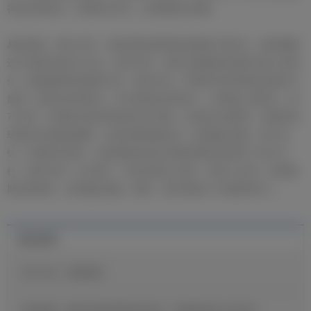
得任意球机会，罗德里戈开出，皮球被挡出底线。
易边再战。第51分钟，贝林厄姆左脚兜射远角被门将扑出，姆巴佩跟
进小角度补射击中立柱。第53分钟，禁区右侧底线罗德里戈倒三角回
传，威尼修斯得球推射打高。第58分钟，罗德里戈带球推进后被对方
放倒，获得任意球机会。巴尔韦德任意球攻门，皮球被人墙挡出。第
73分钟，罗德里戈回传球找到巴尔韦德，后者送出直塞球，加西亚拿
球回传中路威尼修斯，后者外围突施冷箭，皮球偏出底线。第76分
钟，罗德里戈得球，右路突破内切后右脚外脚背近距离打门击中立
柱。第85分钟，对方破门，我们客场0-1落后。第90+3分钟，维尼修
斯左脚兜射，皮球偏出底线。最终，我们客场0-1不敌西班牙人。
最近新闻
官方公告：迪奥曼德
维尼修斯：穆里尼奥希望我保持快乐，继续展现自己的足球