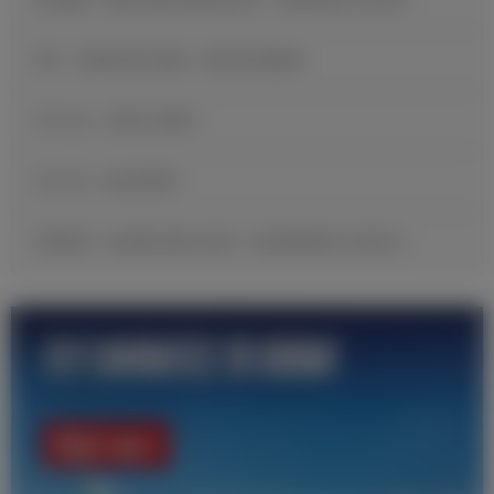
B席：当我收到皇马邀请，我没有丝毫犹豫
官方公告：贡萨洛·加西亚
官方公告：帕拉西奥斯
邓弗里斯：很自豪完成皇马首秀，现在要继续努力证明自己