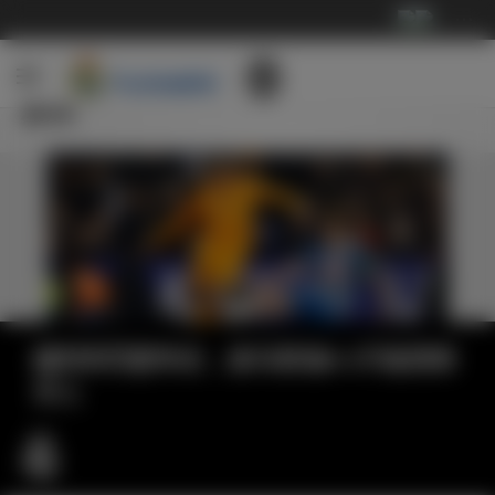
···
新闻
裁判判罚惹争议，皇马客场0-1不敌西班
牙人