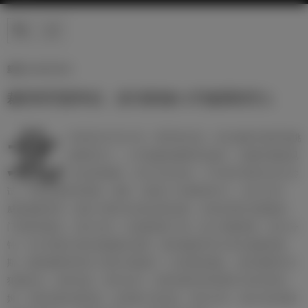
新闻 | 04/02/2025
裁判判罚惹争议，皇马客场0-1不敌西班牙人
北
京时间2月2日4:00，西甲第22轮，皇马做客巴塞罗那挑
战西班牙人。上半场威尼修斯率先破门，因姆巴佩犯规
在先进球被吹，双方互交白卷；下半场尽管我们多次尝
试，可惜未能有所斩获。最终，客场0-1不敌西班牙人。第12分钟，
威尼修斯拿球，挑传小禁区尝试找贝林厄姆，后者在禁区内被撞倒，
门将将球抱住。第15分钟，吕迪格因伤下场，换上阿森西奥。第21分
钟，巴尔韦德中场完成抢断后直塞，姆巴佩盘带后分球左侧威尼修
斯，威尼修斯带球杀入禁区兜射破门！后经裁判确认，姆巴佩禁区内
犯规在先，进球无效。第39分钟，巴斯克斯传球找禁区中路贝林厄
姆，贝林厄姆右脚兜射，皮球被门将没收。第45分钟，我们在前场获