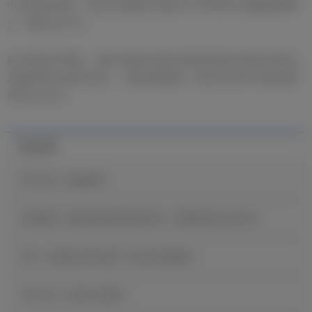
中立的基本原则，尤其在全球数亿球迷关注下即将举行的重要赛事前
夕，显得尤为不当。
鉴于事态的严重性，皇家马德里足球俱乐部敦促西班牙皇家足球协会
及裁判委员会相关负责人，采取必要措施，切实捍卫其所代表机构的
声誉与公信力。
最近新闻
官方公告：迪奥曼德
维尼修斯：穆里尼奥希望我保持快乐，继续展现自己的足球
B席：当我收到皇马邀请，我没有丝毫犹豫
官方公告：贡萨洛·加西亚