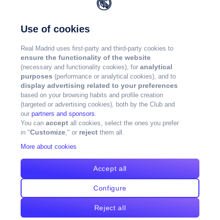
Use of cookies
Real Madrid uses first-party and third-party cookies to
ensure the functionality of the website
analytical
(necessary and functionality cookies), for
purposes
(performance or analytical cookies), and to
display advertising related to your preferences
based on your browsing habits and profile creation
(targeted or advertising cookies), both by the Club and
our
partners and sponsors
.
accept
You can
all cookies, select the ones you prefer
Customize
reject
in "
," or
them all.
More about cookies
Accept all
Configure
Reject all
版权所有皇马©2024年版权所有