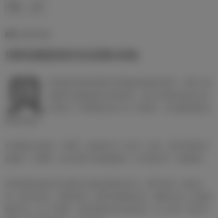
新闻 | 10/07/2025
贝林厄姆迎来皇马生涯第100场
贝
林厄姆在对阵巴黎圣日耳曼的世俱杯比赛中，迎来了他
身披皇马战袍的第100场比赛。这位中场球员在效力球
队的第二个赛季就达成了这一里程碑，并已随队赢得五
座冠军奖杯。
在加盟皇马的第一个赛季，他就夺得了三冠王：欧冠、西甲和西班牙
超级杯；本赛季，他又加冕了欧洲超级杯（并当选MVP）和洲际杯。
贝林厄姆代表皇马出战的100场比赛具体分布：西甲59场、欧冠24
场、国王杯5场、世俱杯6场、西班牙超级杯4场、洲际杯1场、欧洲超
级杯1场。在上个赛季，贝林厄姆出战42场比赛，打入23球；而在本