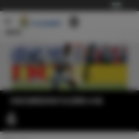
···
新闻
贝林厄姆迎来皇马生涯第100场