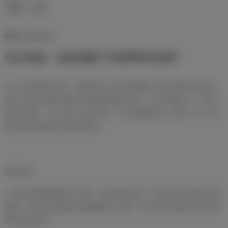
新闻 | 08/08/2025
巴尔韦德：目标是赢下本赛季所有冠军
在一天的训练结束后，费德里科·巴尔韦德接受了皇马电视台的采访，
谈到了球队季前备战的情况和新赛季的目标。
巴尔韦德表示：“很开心
能回到球队，再一次穿上这件球衣、捍卫这枚队徽。和往年一样，我
依然怀着夺取所有冠军的激情。”
球队状态
“大家在假期里都保持了训练，这对避免伤病、尽快进入比赛状态非常
重要。现在全队都很高兴能重新投入训练，我们的目标就是冲击本赛
季全部的冠军。”