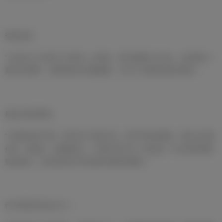
季前训练
“无论是上午还是下午的每一次训练，我们都要全力以赴。这是我们一
整年的‘燃料’，能帮助我们积蓄能量，专注于主教练的战术要求。”
最近的训练重点
“主要是战术方面。我们练了很多压迫、防守时保持紧凑、彼此之间多
传球、多配合。新援刚加入，虽然中间打过一场比赛，但大家还需要
更多磨合，尤其是在防守和进攻时要更加整体。”
作为球队新任队长之一