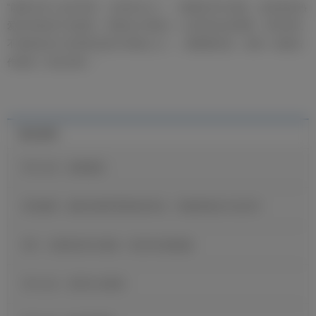
“能再次穿上这件球衣、成为队长之一，我感到非常自豪。这是很多热
爱足球的孩子的梦想。我现在正和家人一起享受这份荣耀，有时甚至
不敢相信自己是球队的队长和核心之一。最重要的是，把每一刻都当
作最后一刻去珍惜。”
最近新闻
官方公告：迪奥曼德
维尼修斯：穆里尼奥希望我保持快乐，继续展现自己的足球
B席：当我收到皇马邀请，我没有丝毫犹豫
官方公告：贡萨洛·加西亚