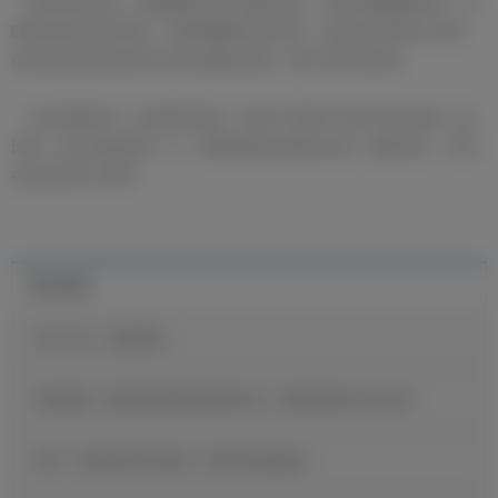
「姆巴佩与欧冠」他想赢得所有可能的冠军。他还没能赢得欧冠，而
欧冠也是皇马的目标。他希望赢得所有奖杯，我们将共同努力实现。
但首先必须在身体和心理方面做好准备，赢下明天的比赛。
「150场里程碑」这是梦想成真。我努力享受作为皇马球员的每一场
比赛、每次训练和每一天。我希望能出战更多比赛，赢得冠军，享受
在这里的每个赛季。
最近新闻
官方公告：迪奥曼德
维尼修斯：穆里尼奥希望我保持快乐，继续展现自己的足球
B席：当我收到皇马邀请，我没有丝毫犹豫