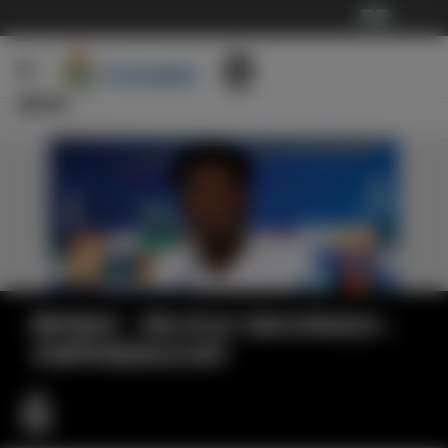
···
新闻
楚阿梅尼：球队和自己都在持续进步；
本赛季渴望更多冠军