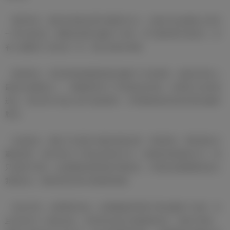
「裁判争议」裁判在每场比赛中都竭尽全力，但他们也会像场上球员
一样出现失误。重要的是我们赢得了比赛，对于裁判我不想多言，所
有人都看到了发生的一切，我们应该向前看。
「换帅变化」安切洛蒂执教期间我们赢得了许多荣誉，他是足球史上
最杰出的教练之一。阿隆索带来了不同的战术体系，但球队正在持续
进步。我们努力在场上执行他的要求，并将继续保持这种态势以赢得
胜利。
「自身进步」我的工作是努力踢好每场比赛，争取胜利、帮助球队并
赢得冠军。或许有些人不喜欢这样的方式，但我的表现值得认可。我
只是恪守本职，必须继续积累经验不断进步。对我来说最重要的是让
我的队友、教练和俱乐部为我感到骄傲。
「良好开局」从赛季初开始，在阿隆索的带领下我们赢得了比赛，并
且全队和个人都在进步。所有球员在队内都感觉良好，我也不例外。