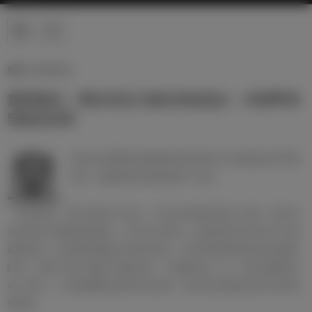
新闻 | 16/09/2025
楚阿梅尼：球队和自己都在持续进步；本赛季渴
望更多冠军
皇
马将在本赛季欧冠联赛阶段的首轮中主场迎战法甲球队
马赛，楚阿梅尼在赛前接受了采访。
「欧冠首战」我们必须全力以赴，并以自信的姿态投入比赛。我们知
道这场对决将极具挑战性，对手实力强劲，必须发挥出自身水平才能
赢得胜利。欧冠赛制相较以前有所变化，我们希望晋级淘汰赛并赢得
欧冠，但眼下要力争赢下每场比赛，只要做到这一点，我们就能锁定
前八席位。不过最重要的是明天的比赛，我们将以最佳状态开启本赛
季欧冠。