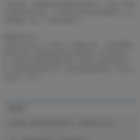
“中场休息时，主教练要求我们继续保持同样的打法，但他们下半场的
压迫减弱并收紧了防线。下半场开局20分钟我们控球做得不好，比上
半场更艰难。这是一个不错的开局胜利。”
阿隆索的防守工作
“当防守不是全队11人一体进行时，问题就会出现……哈维·阿隆索非
常重视让边锋、姆巴佩以及进攻型中场迅速回防，这会带来很大不
同。这就是对手能否制造威胁的关键。到目前为止我们做得相当不
错，这就是我们要坚持的方向。教练还要求我站位更靠前，这是与去
年相比的一个变化。”
最近新闻
维尼修斯：穆里尼奥希望我保持快乐，继续展现自己的足球