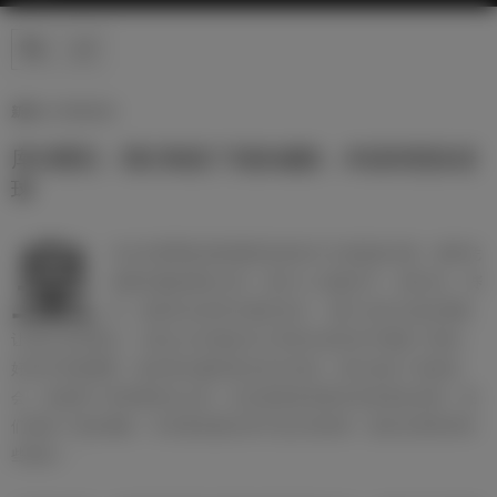
新闻 | 17/09/2025
库尔图瓦：我们制造了很多威胁，本该有更多进
球
皇
马在本赛季欧冠联赛阶段首轮中主场迎战马赛，最终凭
借姆巴佩的两粒点球，我们2-1击败对手，拿到3分。赛
后，接受采访的库尔图瓦表示：“赢下这些主场比赛能
让我们走得更远。大家从去年输给米兰和里尔的经历中吸取了教训，
好的开局很重要，最后我们赢球是实至名归的。我们创造了很多机
会，虽然两个进球都来自点球，但比赛进程来看本该有更多进球。我
们制造了很多威胁，本应通过配合而不是点球进球。最后比赛变得有
些复杂。”