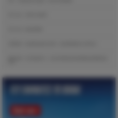
B席：当我收到皇马邀请，我没有丝毫犹豫
官方公告：贡萨洛·加西亚
官方公告：帕拉西奥斯
邓弗里斯：很自豪完成皇马首秀，现在要继续努力证明自己
穆里尼奥：皇马就是皇马，无论友谊赛还是训练赛都必须尊重这段
历史