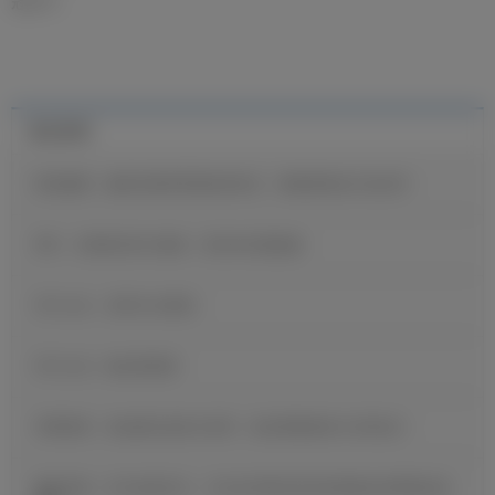
冠之中。
最近新闻
维尼修斯：穆里尼奥希望我保持快乐，继续展现自己的足球
B席：当我收到皇马邀请，我没有丝毫犹豫
官方公告：贡萨洛·加西亚
官方公告：帕拉西奥斯
邓弗里斯：很自豪完成皇马首秀，现在要继续努力证明自己
穆里尼奥：皇马就是皇马，无论友谊赛还是训练赛都必须尊重这段