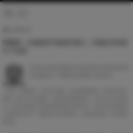
新闻 | 30/09/2025
阿隆索：长途跋涉不能成为借口；对德比失利进
行了反思
皇
马将在本轮欧冠联赛阶段中客场对阵哈萨克斯坦球队阿
拉木图凯拉特，阿隆索在赛前接受了媒体采访。
「欧冠」这是欧冠，无论对手是谁，我们都渴望胜利，好的开局至关
重要。我们已在主场取胜，希望在客场继续拿分。我们已进入欧冠模
式，明天的关键在于球队的阵容部署与战术执行。我们志在欧冠赛场
上取得良好开局，不愿错失任何关键积分。在首战告捷后，我们要乘
胜追击。