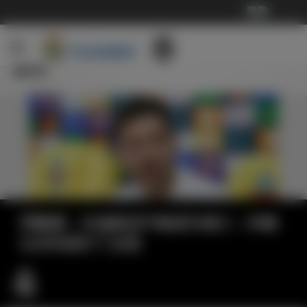
···
新闻
阿隆索：长途跋涉不能成为借口；对德
比失利进行了反思