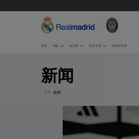
首页
球队
俱乐部
球迷天地
伯纳乌球场
新闻
首页
·
新闻