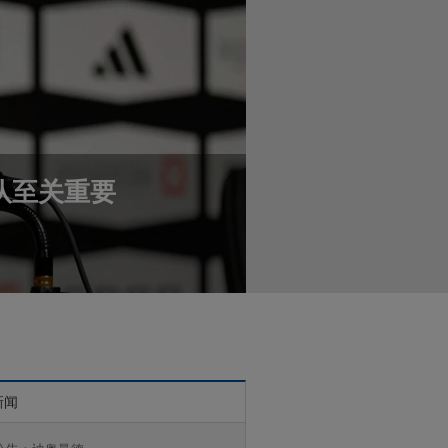
队至关重要
新闻