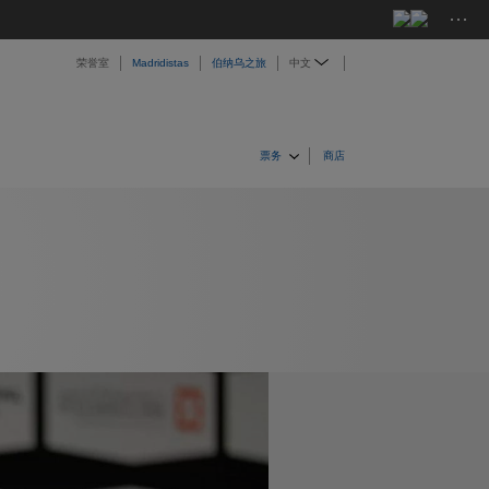
···
荣誉室
Madridistas
伯纳乌之旅
中文
票务
商店