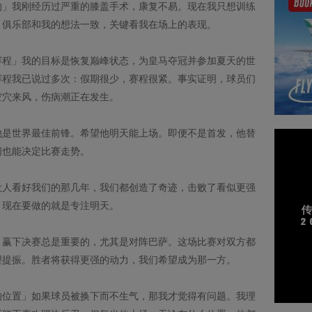
约」我刚经历过严重的膝盖手术，康复不易。现在我只想训练
。俱乐部和我的想法一致，关键看我在场上的表现。
赛程」我的目标是恢复巅峰状态，为皇马夺冠并参加夏天的世
赛程我已说过多次：假期很少，赛程很紧。事实证明，球员们
空穴来风，伤病潮正在发生。
他是世界最佳前锋。希望他明天能上场。即便不是首发，他替
间也能决定比赛走势。
没人看好我们的那几年，我们都创造了奇迹，击败了看似更强
。现在要做的就是专注明天。
」赢下决赛总是重要的，尤其是对阵巴萨。这场比赛对双方都
理提振。胜者将获得更强的动力，我们希望成为那一方。
的位置」如果球员被换下而不生气，那我才觉得有问题。我理