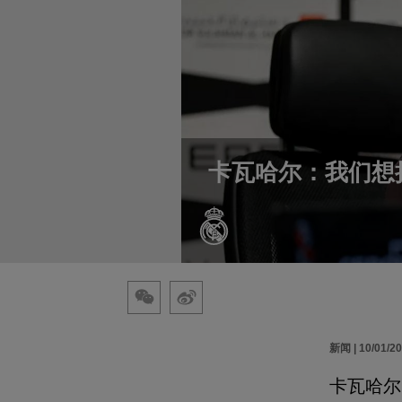
卡瓦哈尔：我们想
新闻 | 10/01/2
卡瓦哈尔