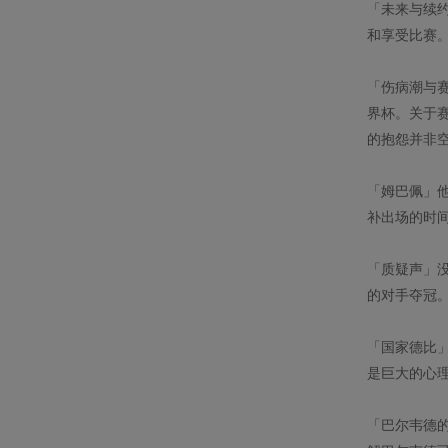
「未来与续
和享受比赛
「伤病潮与
界杯。关于
的抱怨并非
「姆巴佩」
补出场的时
「质疑声」
的对手夺冠
「国家德比
是巨大的心
「巴尔韦德