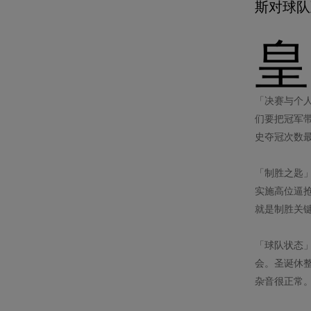
斯对球队
皇
「决赛与个
们要把冠军
史夺冠次数
「制胜之匙
实施高位逼
就是制胜关
「球队状态
会。圣诞休
杂音很正常