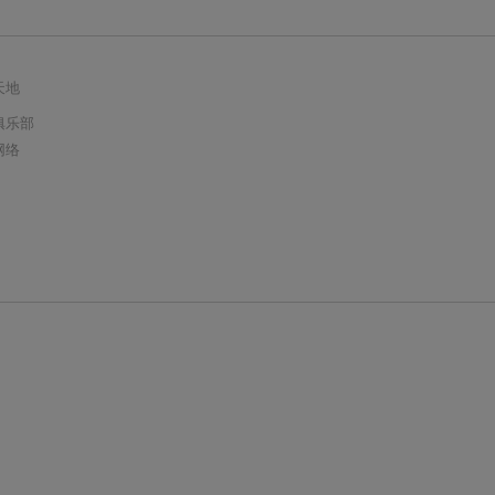
天地
俱乐部
网络