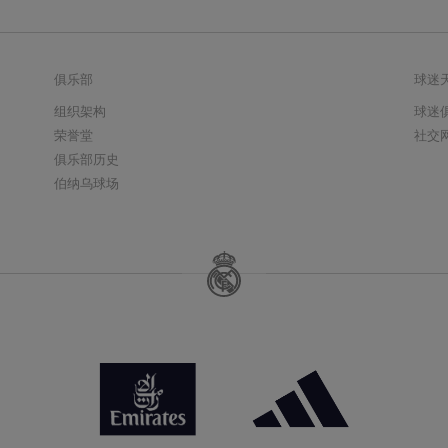
俱乐部
球迷
组织架构
球迷
荣誉堂
社交
俱乐部历史
伯纳乌球场