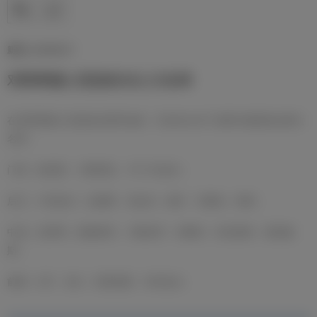
新闻 | 12/09/2017
对阵希腊人竞技的19人大名单
在对阵希腊人竞技的比赛开始前，齐达内公布了皇家马德里的比赛大
名单：
门将：纳瓦斯、卡西利亚、卢卡·齐达内；
后卫：卡瓦哈尔、拉莫斯、瓦拉内、纳乔、马塞洛、特奥；
中场：克罗斯、莫德里奇、卡塞米罗、伊斯科、科瓦西奇、塞瓦略
斯；
前锋：C罗、贝尔、巴斯克斯、马约拉尔。