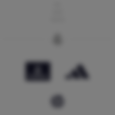
球队
俱乐部
球迷天地