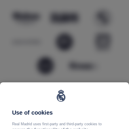
Use of cookies
Real Madrid uses first-party and third-party cookies to