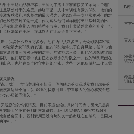
西甲中主场迎战赫塔菲，主帅阿韦洛亚在赛前接受了采访：“我们
B席
注且清楚对手的难度。赫塔菲是一支非常训练有素的球队，他们的
够激发球员和球队整体的最大潜力。这始终是一支非常难对付的对
们已经感受到了这一点，作为客队他们同样能打出非常封闭的比
官方
总是能把比赛带入他们熟悉的节奏。我们非常清楚比赛的难度，也
时也很渴望在主场、在球迷面前比赛并拿下三分。”
官方
拉斯，我说什么都显得多余。他在西甲执教多年，无论球队阵容或
，都能最大化球队的表现。他的球队始终忠于自身风格，任何与他
非常清楚将会面对怎样的对手。尽管控球不多，但他的球队防守非
邓弗
客队，他们是联赛中被射正次数最少的球队之一。他的球队既能在
续努
现出色，也能在高位防守中组织严密。这些年来他所做的工作无需
穆里
恢复情况
训练
所说，我们非常清楚现在的情况、他所经历的状况以及我们想要的
底恢复这些不适，以100%的状态回归，带着最大的信心和安全感
小伤小痛彻底消失。”
一天观察他的恢复情况。目前不适合给出具体时间表，因为只是身
根据每天的感觉来判断恢复进展。我们希望他以100%的状态回
他自然会回来。基利安周三没有与队友一起出现在伯纳乌，是因为
的许可。”