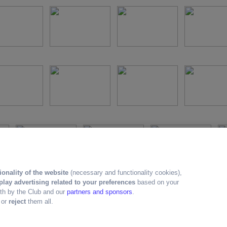
ionality of the website
(necessary and functionality cookies),
play advertising related to your preferences
based on your
both by the Club and our
partners and sponsors
.
" or
reject
them all.