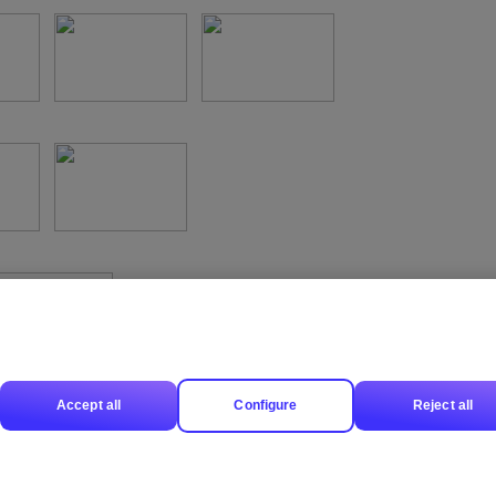
Accept all
Configure
Reject all
查看全部赞助商
·
免责声明
·
隐私协议