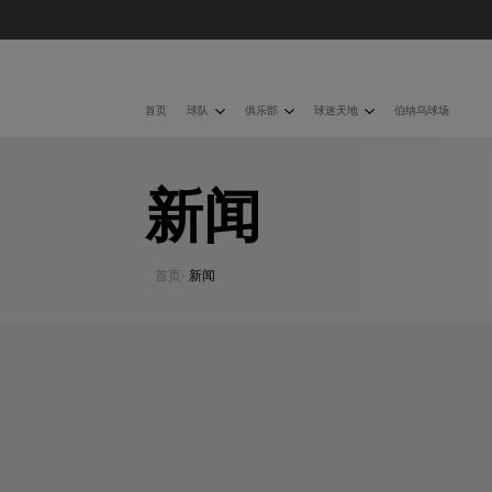
首页
球队
俱乐部
球迷天地
伯纳乌球场
新闻
首页
·
新闻