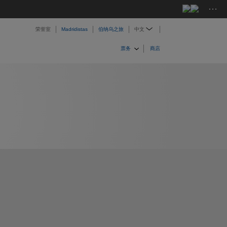
···
荣誉室
Madridistas
伯纳乌之旅
中文
票务
商店