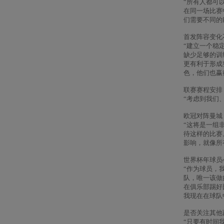
“所有人都可
在同一场比赛
们需要不同的
首发阵容变化
“建立一个稳
缺少足够的训
更有利于形成
色，他们也赢
联赛赛程安排
“考虑到我们
欧冠对阵曼城
“这将是一组
待这样的比赛
影响，就像所
世界杯年球员
“作为球员，
队，唯一该做
在俱乐部踢好
我现在在球队
是否关注其他
“只要有时间