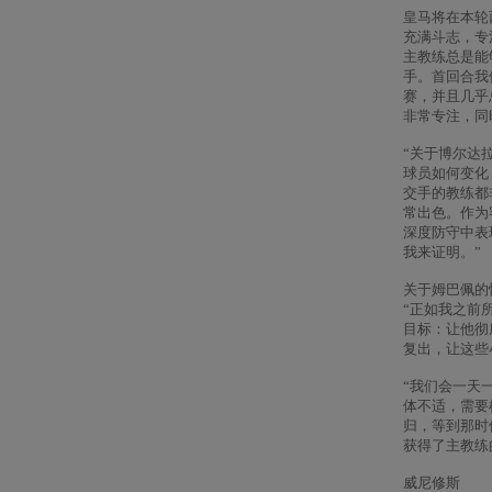
皇马将在本轮
充满斗志，专
主教练总是能
手。首回合我
赛，并且几乎
非常专注，同
“关于博尔达
球员如何变化
交手的教练都
常出色。作为
深度防守中表
我来证明。”
关于姆巴佩的
“正如我之前
目标：让他彻
复出，让这些
“我们会一天
体不适，需要
归，等到那时
获得了主教练
威尼修斯