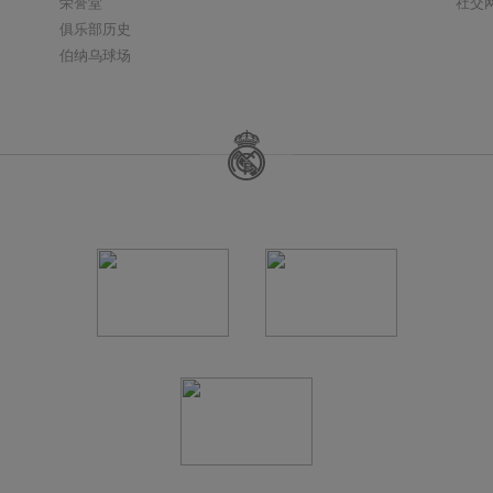
荣誉堂
社交
俱乐部历史
伯纳乌球场