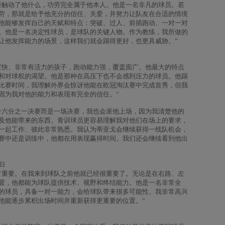
否触动了他什么，功劳完全属于他本人。他是一名非凡的球员。若
劳，那就是给予他充分的信任、关爱，并努力让队友在合适的情境
他能够发挥自己的天赋和特点：突破、过人、前插跑动、一对一对
。他是一名决定性球员，是球队的关键人物。作为教练，我所做的
让他发挥能力的场景，这样我们就会踢得更好，也更具威胁。”
奇
度快、非常有活力的孩子，跑动能力强，覆盖面广。他最大的特点
和对球权的渴望。他是那种在高压下也不会感到压力的球员。他踢
比赛时间，我理解外界会惊讶他能在欧冠淘汰赛中完成首秀，但我
因为我对他的能力和表现有完全的信任。”
十六分之一决赛而是一场决赛，我也会派他上场，因为我清楚他的
及他能带来的东西。青训球员更容易理解我对他们在场上的要求，
一起工作、彼此非常熟悉。我认为蒂亚戈会继续获得一线队机会，
赛中还是训练中，他都在用表现赢得时间。我们还会继续看到他出
归
常重要。在我来到球队之前他就已经很重要了。无论是在右路、左
置，他都能为球队提供技术、视野和终结能力。他是一名非常全
的球员，具备一对一能力，会给球队带来很多可能性。我非常高兴
他能逐步累积出场时间并重新获得更重要的位置。”