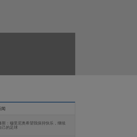
新闻
修斯：穆里尼奥希望我保持快乐，继续
自己的足球