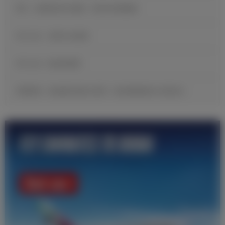
B席：当我收到皇马邀请，我没有丝毫犹豫
官方公告：贡萨洛·加西亚
官方公告：帕拉西奥斯
邓弗里斯：很自豪完成皇马首秀，现在要继续努力证明自己