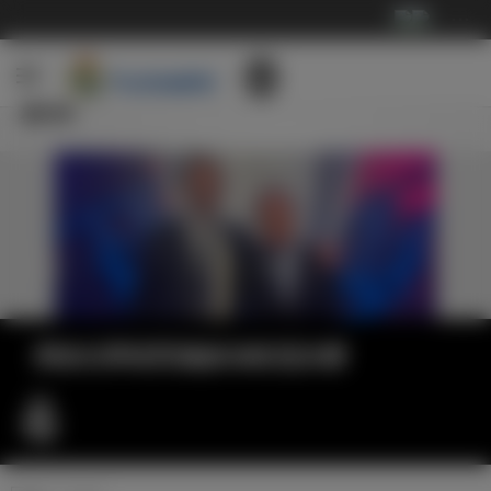
···
新闻
弗洛伦蒂诺受邀参加欧冠决赛