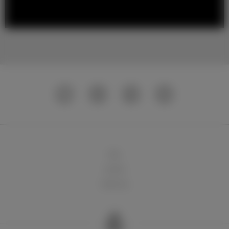
球队
俱乐部
球迷天地