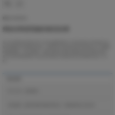
新闻 | 01/06/2026
弗洛伦蒂诺受邀参加欧冠决赛
皇马主席弗洛伦蒂诺出席了在布达佩斯普斯卡什竞技场举行的巴黎圣日耳
曼与阿森纳之间的欧冠决赛。老佛爷此行是应欧足联主席亚历山大·切费林
的盛情邀请。在活动现场，弗洛伦蒂诺主席还向国际足联主席因凡蒂诺、
皇马传奇球星路易斯·菲戈以及巴黎圣日耳曼俱乐部主席纳赛尔进行了问
候。
最近新闻
官方公告：迪奥曼德
维尼修斯：穆里尼奥希望我保持快乐，继续展现自己的足球