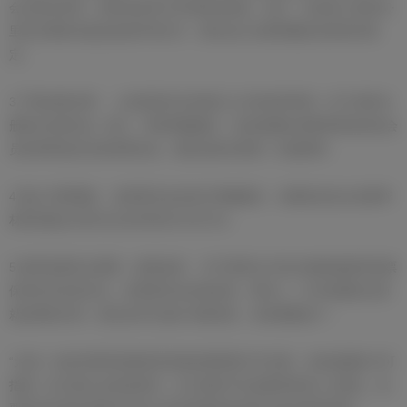
会员发送资讯、材料及相关文件的标准流程。此外，在候选人恩里克·
里克尔梅亲自递交参选申请当天，委员会已当面明确告知其相关规
定。
3 严格依规办事： 上述流程完全依据已公示的选举章程（关于选民名
册部分的第2条）执行。章程明确规定：各候选团队需将希望发送给会
员的资料提交至选举委员会，随后由俱乐部统一负责邮寄。
4 截止日期明确： 选举委员会此前已明确规定，各团队提交会员邮寄
材料的截止时间为北京时间6月2日0:00。
5 邮寄选票安全透明，接受监督： 对于恩里克·里克尔梅质疑邮寄选票
保管安全性的言论，选举委员会深表担忧。事实上，针对该团队此前
就此事的问询，委员会早已做出书面答复，具体摘要如下：
“为进一步提升邮寄选票保管流程的透明度与可信度，各候选团队均可
指派一名已获认证的监票员，全天候驻守在选票保管室入口附近。监