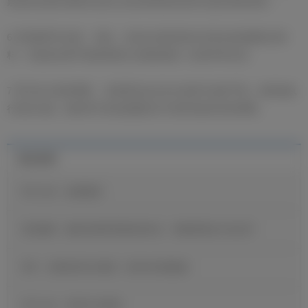
票员所在的区域将完全纳入俱乐部现有的安保与监控系统管辖。”
6 所有邮寄均合规： 因此，目前会员收到的任何来自候选团队的资
料，均是俱乐部严格按照现行合规流程统一处理并寄出的。
7 呼吁各方保持尊重： 选举委员会在本次选举中始终严格、精准地执
行相关法规，因此呼吁各候选团队给予选举流程应有的尊重。
最近新闻
官方公告：迪奥曼德
维尼修斯：穆里尼奥希望我保持快乐，继续展现自己的足球
B席：当我收到皇马邀请，我没有丝毫犹豫
官方公告：贡萨洛·加西亚