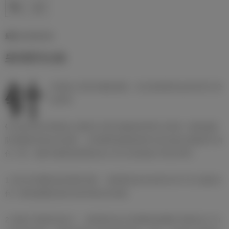
新闻 | 02/06/2026
皇马官方公告
针
对候选人里克尔梅的质疑，皇马选举委员会发布官方澄
清声明
针对俱乐部主席候选人恩里克·里克尔梅此前声称“仅有某一家候选团
队掌握俱乐部会员名册”，并对邮寄选票的保管与安全提出质疑和不信
任一事，皇家马德里选举委员会今日正式发表如下联合声明：
1 未向任何团队提供选民名册： 选举委员会未向参与6月7日大选的任
何一家候选团队提供过俱乐部会员名册。
2 流程已书面告知各方： 选举委员会已向两家候选团队书面传达了向