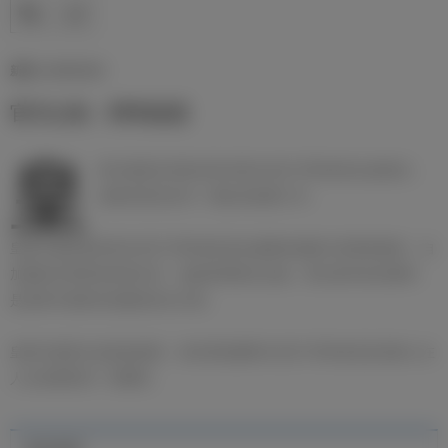
新闻 | 10/06/2026
官方公告：阿韦洛亚
皇
家马德里足球俱乐部与阿尔瓦罗·阿韦洛亚达成协议，
他将结束在皇马一线队的执教工作。
皇家马德里谨向阿尔瓦罗·阿韦洛亚表达诚挚的感谢与深厚的敬意。自
加盟俱乐部青训体系以来，他始终展现出忠诚、责任感与职业精神，
是皇家马德里价值观的杰出代表。
皇家马德里永远是他的家。俱乐部祝愿阿尔瓦罗·阿韦洛亚及其家人在
人生的新阶段一切顺利。