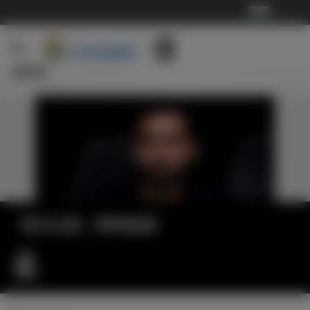
···
新闻
官方公告：阿韦洛亚