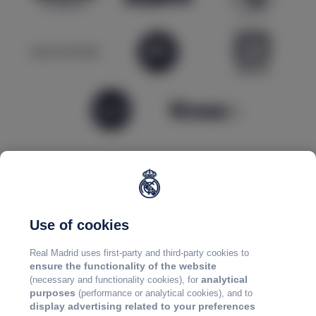
Use of cookies
Real Madrid uses first-party and third-party cookies to
ensure the functionality of the website
analytical
(necessary and functionality cookies), for
purposes
(performance or analytical cookies), and to
display advertising related to your preferences