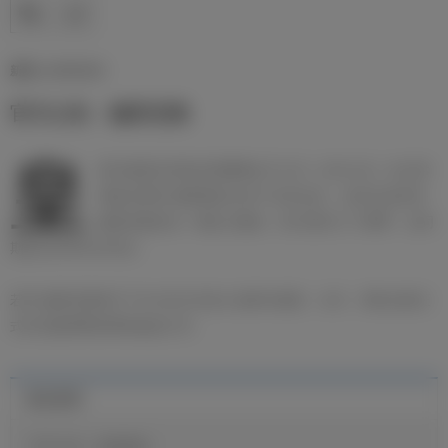
新闻 | 12/06/2026
官方公告：穆里尼奥
皇
家马德里足球俱乐部董事会于今日（6月11日）在主席
弗洛伦蒂诺·佩雷斯的主持下召开会议，决定任命若泽·
穆里尼奥担任一线队主教练，双方签约三个赛季，合同
期至2029年6月30日。
若泽·穆里尼奥将于7月13日正式加入皇家马德里。当天，球队也将正
式开启新赛季的季前备战工作。
最近新闻
官方公告：迪奥曼德