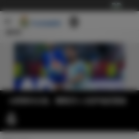
···
新闻
B席替补出场，葡萄牙2-1克罗地亚晋级