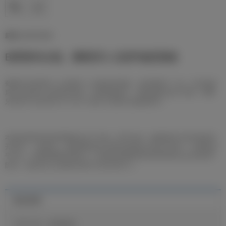
新闻 | 03/07/2026
B席替补出场，葡萄牙2-1克罗地亚晋级
葡萄牙在世界杯1/16决赛中2-1击败克罗地亚，成功晋级下一轮。贝尔纳多·
席尔瓦在第62分钟替补登场，在他的梳理下，球队最终完成了逆转。葡萄
牙队将于北京时间7月7日03:00的1/8决赛中迎战西班牙。
52
本场比赛的所有进球都发生在下半场。第
分钟，佩里西奇为克罗地亚首
开纪录；一刻钟后，克里斯蒂亚诺·罗纳尔多通过点球主罚命中，为球队扳
平比分。而帮助葡萄牙锁定下一轮晋级名额的绝杀进球则发生在全场补时
93
阶段，由贡萨洛·拉莫斯在第
分钟头球打入。
最近新闻
官方公告：迪奥曼德