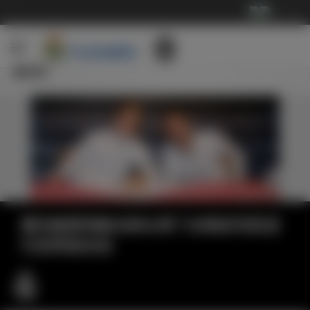
···
新闻
塞瓦略斯和略伦特出席了在维多利亚进
行的球迷活动