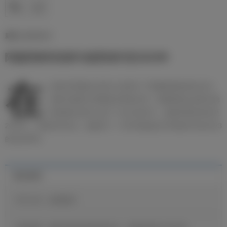
新闻 | 29/09/2017
阿森西奥和皇家马德里续约至2023年
在
伯纳乌球场的主席办公室举行了阿森西奥的续约仪式，
皇家马德里主席弗洛伦蒂诺出席，阿森西奥在皇家马德
里的续约合同上签下了自己的名字。他将和球队续约至
2023年。在续约仪式后，他收到了一件印有他的名字和续约年份2023
的纪念球衣。
最近新闻
官方公告：迪奥曼德