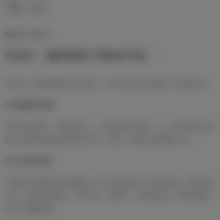
新闻 | 15/10/2017
齐达内：“赢球彰显了球队的气质。”
在球队2-1战胜赫塔菲的比赛后，皇马主帅齐达内接受了记者的采访。
关于赢球的关键
“我们开局很好，有很多机会。下半场我们松懈了一点，但因为换人调
整以及球队的坚定使得我们拿下了比赛。这是非常重要的三分。”
关于C罗的表现
“他能打进联赛首球这很重要，接下来他会有什么样的表现，我们拭目
以待。我对他很满意、对本泽马、伊斯科、马塞洛也是...希望慢慢得
所有人都能恢复。”