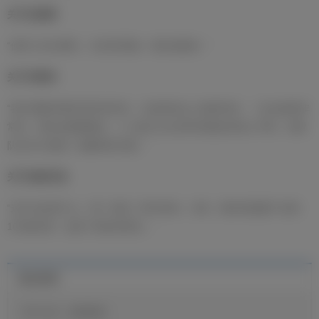
关于拉莫斯
“他早上有点呕吐，但没有高烧。现在他很好。”
关于伊斯科
“我们需要伊斯科和所有球员，当他有机会上场的时候，一定会做得非
常好。球队是最重要的。个人能力出众的球员能改变场上平衡，但团
队合作才是能一直赢球的关键。”
关于执教百场
“这不会改变什么，我一直是一样对待的。当然，最好就是赢下这第
100场比赛，这是个很好的回忆。”
最近新闻
官方公告：迪奥曼德