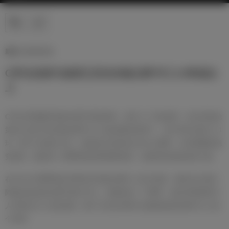
新闻 | 19/03/2018
C罗在皇家马德里已经在8场比赛中打入4球或以
上
C罗在对阵赫罗纳的比赛中再创神奇，他打入了4粒进球，这已经是他
第8次为皇马在单场比赛中打入4粒或更多进球了。其中有6次他打入4
球，剩下2次独中五元。他的首次表演在2010/11赛季，在对阵桑坦德
竞技时。随后同一赛季客场对阵塞维利亚，他同样有四粒进球入账。
在2014/15赛季他在对阵埃尔切的比赛中上演大四喜，随后在主场对
阵格拉纳达的比赛中独中五元。在随后的一个赛季，他在对阵西班牙
人时再次打入五粒进球。数个月后在对阵马尔默的欧冠比赛中打入四
个进球。