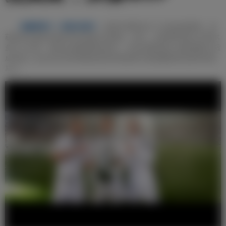
在赢得第十一冠的过程中
，皇家马德里交出了出色的成绩单。是
获胜场次最多的球队和失球最少的球队。此外，克里斯蒂亚诺·罗纳尔
多打入16球，再度当选赛事最佳射手，齐达内继米格尔·穆尼奥斯之后
成为第二位先后以球员和教练身份带领皇家马德里赢得欧冠冠军的皇
马人。