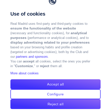
Use of cookies
Real Madrid uses first-party and third-party cookies to
ensure the functionality of the website
analytical
(necessary and functionality cookies), for
purposes
(performance or analytical cookies), and to
display advertising related to your preferences
based on your browsing habits and profile creation
(targeted or advertising cookies), both by the Club and
our
partners and sponsors
.
accept
You can
all cookies, select the ones you prefer
Customize
reject
in "
," or
them all.
More about cookies
Accept all
Configure
Reject all
版权所有皇马©2024年版权所有