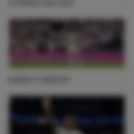
巴尔韦德收获皇马生涯第250场胜利
姆巴佩获得2025/26赛季西甲金靴