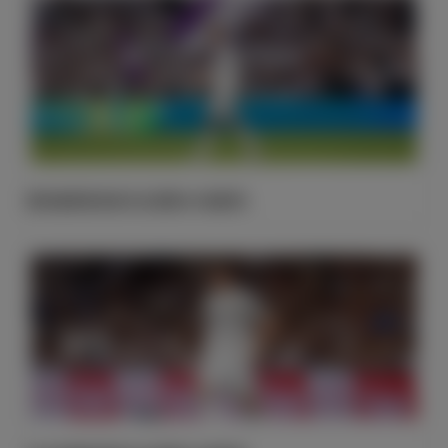
塞瓦略斯迎来皇马生涯第100场胜利