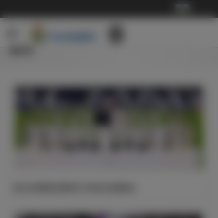
···
新闻
皇马主席弗洛伦蒂诺与卡瓦哈尔合影留念