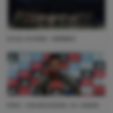
皇马主场4-2毕尔巴鄂竞技，本赛季圆满收官
阿韦洛亚：卡瓦哈尔是皇马球员的典范；皇马一直是我的家