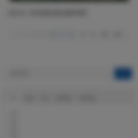
当年今日，皇马夺得队史第20座西甲冠军
1
2
8
9
10
11
12
13
14
583
584
球队
俱乐部
球迷
球迷俱乐部
伯纳乌球场
近况
球员
前瞻
战报