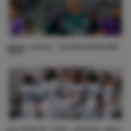
穆里尼奥：皇马就是皇马，无论友谊赛还是训练赛都必须尊重
这段历史
皇马2-2战平佛罗伦萨，邓弗里斯、卡洛斯完成首秀，恩德里克