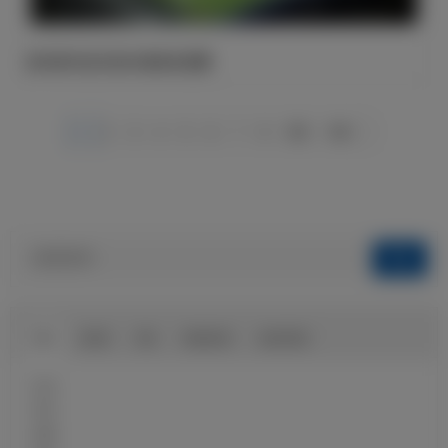
皇马将与沙尔克04迎来友谊赛
1
2
3
4
5
6
7
8
583
584
球队
俱乐部
球迷
球迷俱乐部
伯纳乌球场
近况
球员
前瞻