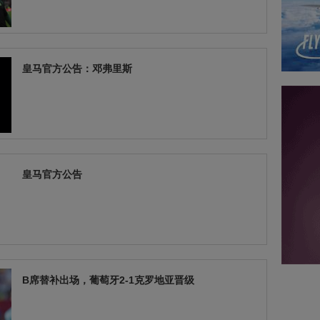
皇马官方公告：邓弗里斯
皇马官方公告
B席替补出场，葡萄牙2-1克罗地亚晋级