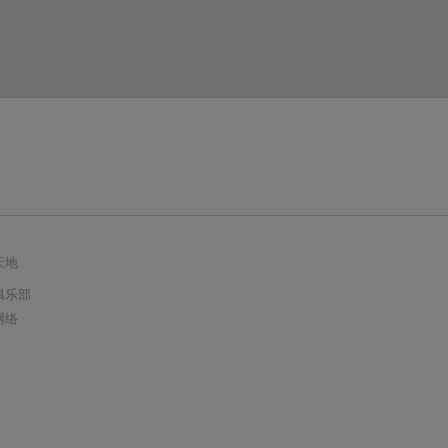
天地
俱乐部
网络