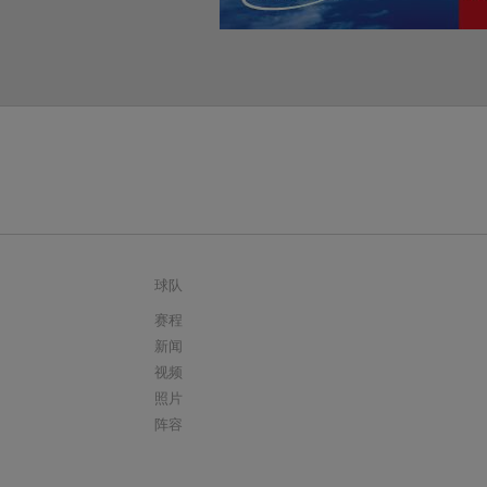
球队
赛程
新闻
视频
照片
阵容