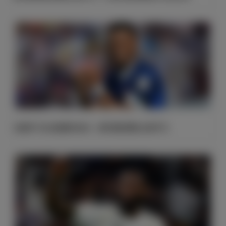
法国开门红击败塞内加尔，姆巴佩加冕队史射手王