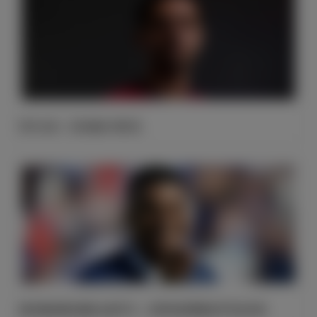
官方公告：贝尔纳多·席尔瓦
姆巴佩加冕法国队史射手王，世界杯进球数追平历史传奇