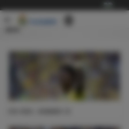
···
新闻
巴西3-0苏格兰，维尼修斯梅开二度