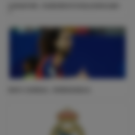
比利时战平伊朗，库尔图瓦零封对手并列队史世界杯出场第一
人
西班牙4-0沙特阿拉伯，库库雷利亚表现出色