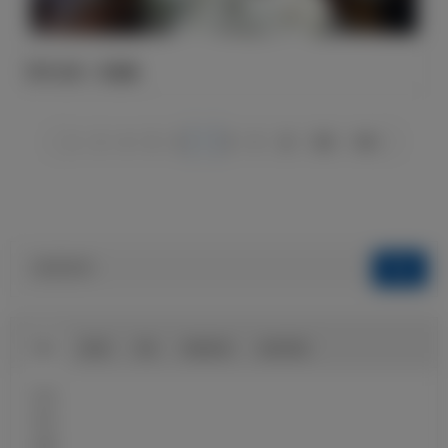
官方公告：吕迪格
1
2
4
5
6
7
8
9
10
583
584
球队
俱乐部
球迷
球迷俱乐部
伯纳乌球场
近况
球员
前瞻