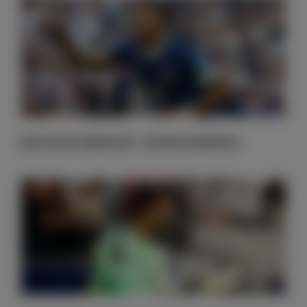
法国大胜伊拉克晋级淘汰赛，姆巴佩百场里程碑双响