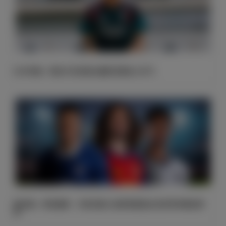
巴尔韦德：我迫不及待想从穆里尼奥身上学习
姆巴佩、维尼修斯、贝林厄姆入选球迷票选出的世界杯最佳阵
容