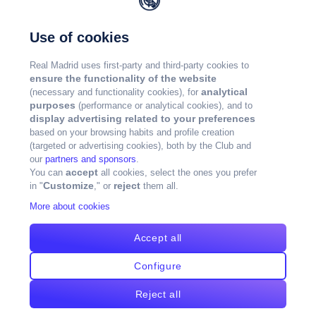
Use of cookies
Real Madrid uses first-party and third-party cookies to
ensure the functionality of the website
analytical
(necessary and functionality cookies), for
purposes
(performance or analytical cookies), and to
display advertising related to your preferences
based on your browsing habits and profile creation
(targeted or advertising cookies), both by the Club and
our
partners and sponsors
.
accept
You can
all cookies, select the ones you prefer
Customize
reject
in "
," or
them all.
More about cookies
Accept all
Configure
Reject all
版权所有皇马©2024年版权所有