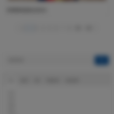
库库雷利亚迎来28岁生日
1
2
3
4
5
6
7
8
583
584
球队
俱乐部
球迷
球迷俱乐部
伯纳乌球场
近况
球员
前瞻
战报