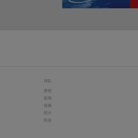
球队
赛程
新闻
视频
照片
阵容