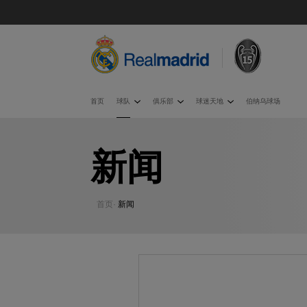
首页
球队
俱乐部
球迷天地
伯纳乌球场
新闻
首页
·
新闻