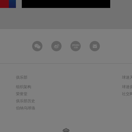
俱乐部
球迷
组织架构
球迷
荣誉堂
社交
俱乐部历史
伯纳乌球场