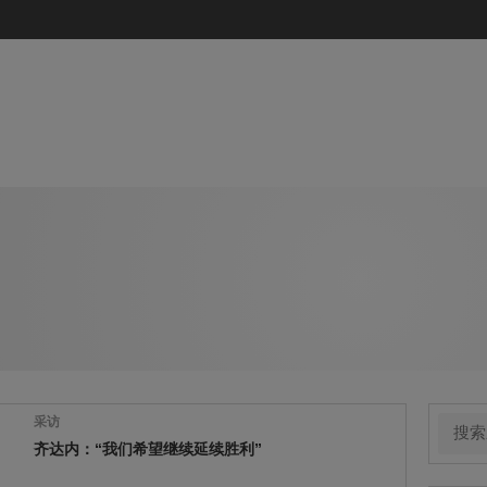
采访
齐达内：“我们希望继续延续胜利”