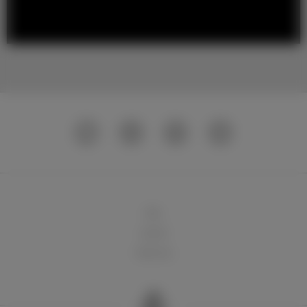
球队
俱乐部
球迷天地