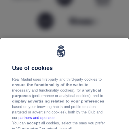
Use of cookies
Real Madrid uses first-party and third-party cookies to
ensure the functionality of the website
analytical
(necessary and functionality cookies), for
purposes
(performance or analytical cookies), and to
display advertising related to your preferences
based on your browsing habits and profile creation
(targeted or advertising cookies), both by the Club and
our
partners and sponsors
.
accept
You can
all cookies, select the ones you prefer
Customize
reject
in "
," or
them all.