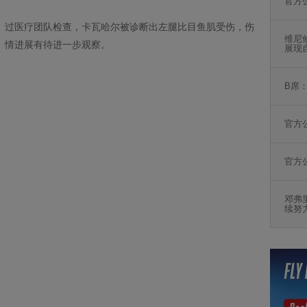
官方
过医疗团队检查，卡瓦哈尔被诊断出左腿比目鱼肌受伤，伤
维尼
情进展有待进一步观察。
展现
B席
官方
官方
邓弗
续努