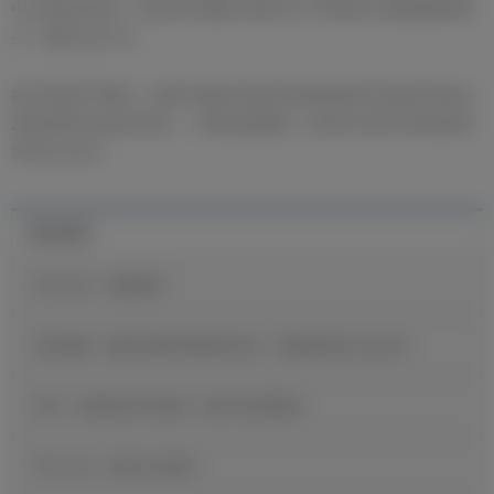
中立的基本原则，尤其在全球数亿球迷关注下即将举行的重要赛事前
夕，显得尤为不当。
鉴于事态的严重性，皇家马德里足球俱乐部敦促西班牙皇家足球协会
及裁判委员会相关负责人，采取必要措施，切实捍卫其所代表机构的
声誉与公信力。
最近新闻
官方公告：迪奥曼德
维尼修斯：穆里尼奥希望我保持快乐，继续展现自己的足球
B席：当我收到皇马邀请，我没有丝毫犹豫
官方公告：贡萨洛·加西亚