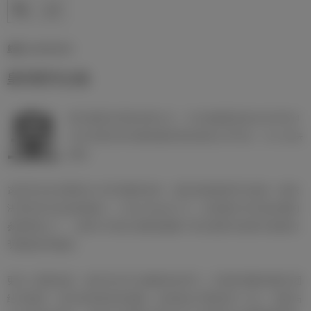
新闻 | 26/04/2025
皇马官方公告
皇
家马德里足球俱乐部认为，今日由被指定执法2025年4
月26日国王杯决赛的裁判所发表的公开言论，令人无法
接受。
这些言论在决赛前24小时内蓄意发布，毫无依据地将矛头指向一家依
法享有言论自由的媒体——Real Madrid TV，且直接针对本场决赛的
参赛球队之一。这种行为再次清楚地暴露了部分裁判对皇家马德里的
明显敌意和偏见。
更令人震惊的是，相关言论中以威胁性的语气，打着所谓裁判团体“团
结”的旗号，暗示将采取某些措施。这种做法严重违背了公正、客观与