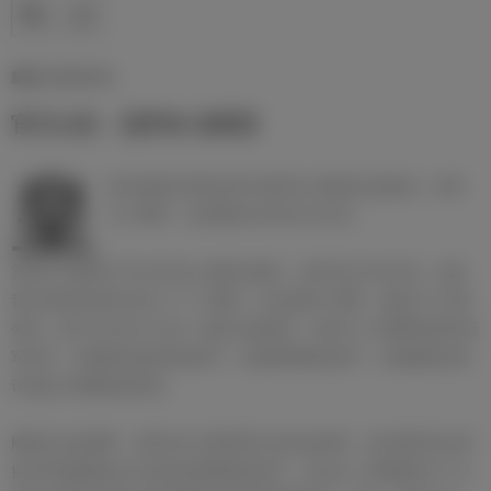
新闻 | 09/08/2025
官方公告：贡萨洛·加西亚
皇
家马德里足球俱乐部与贡萨洛·加西亚达成协议，续约
五个赛季，合同期至2030年6月30日。
贡萨洛·加西亚于2014年加入皇家马德里，当时年纪只有10岁。他在
我们的青训体系中效力了十个赛季，过去的两个赛季，他效力于卡斯
蒂亚。他于2023年11月在一线队完成首秀，并参与了当赛季的西甲冠
军争夺。在刚刚结束的世俱杯中，他是赛事最佳射手，并被国际足联
评选进入赛事最佳阵容。
刚刚过去的赛季，贡萨洛为卡斯蒂亚打进25粒进球，成为西班牙足球
协会甲级赛事创立以来的单赛季最佳射手，并以这一进球数追平了21