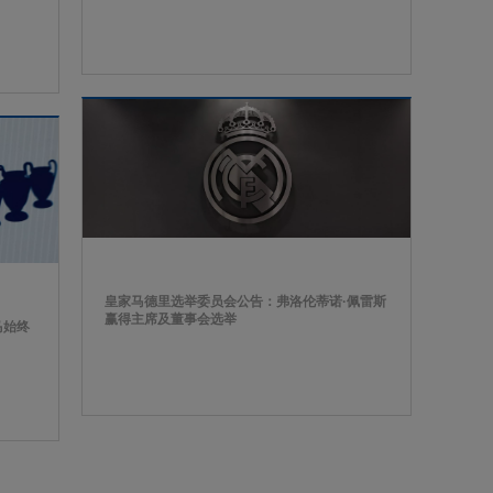
皇家马德里选举委员会公告：弗洛伦蒂诺·佩雷斯
赢得主席及董事会选举
马始终