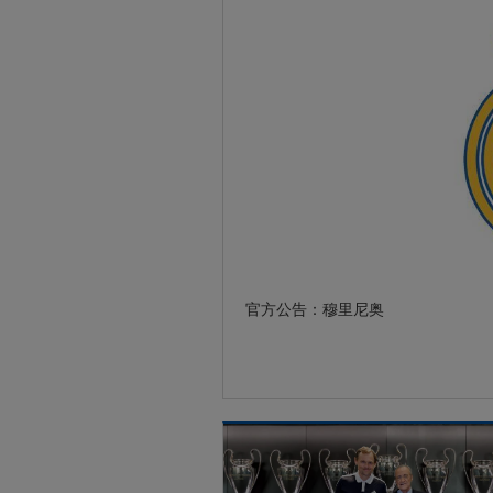
官方公告：穆里尼奥