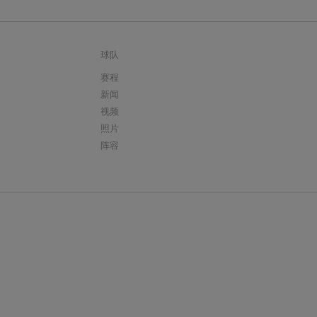
球队
赛程
新闻
视频
照片
阵容