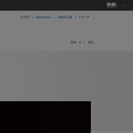
···
荣誉室
Madridistas
伯纳乌之旅
中文
票务
商店