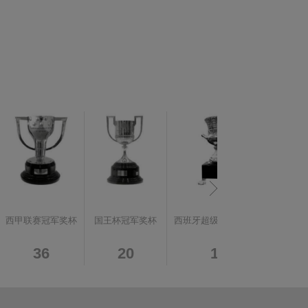
西甲联赛冠军奖杯
国王杯冠军奖杯
西班牙超级杯冠军奖杯
联赛杯
36
20
13