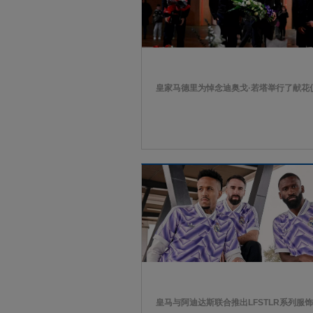
皇家马德里为悼念迪奥戈·若塔举行了献花
皇马与阿迪达斯联合推出LFSTLR系列服饰