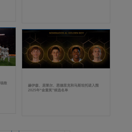
出场致
赫伊森、居莱尔、恩德里克和马斯坦托诺入围
2025年“金童奖”候选名单