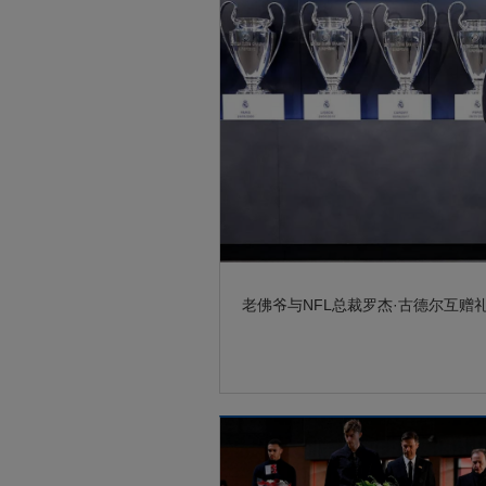
老佛爷与NFL总裁罗杰·古德尔互赠