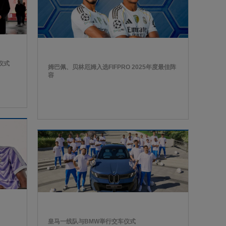
仪式
姆巴佩、贝林厄姆入选FIFPRO 2025年度最佳阵
容
皇马一线队与BMW举行交车仪式