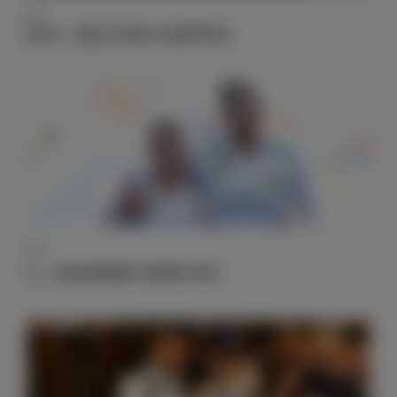
数据
瓦拉内：身披白衣的第100场西甲胜利
战报
3-0，欧冠比赛前赢下拉斯帕尔马斯！