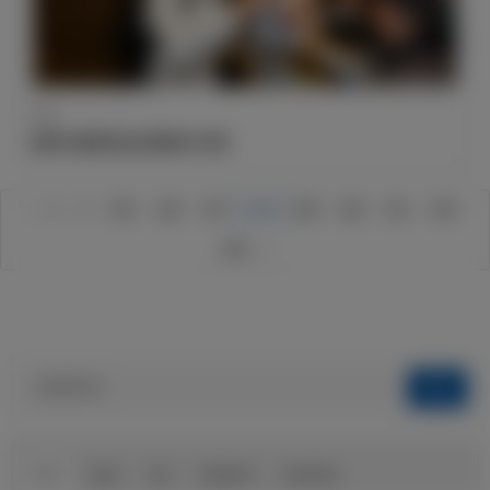
行程
皇家马德里抵达拉斯帕尔马斯
1
2
495
496
497
498
499
500
501
583
584
球队
俱乐部
球迷
球迷俱乐部
伯纳乌球场