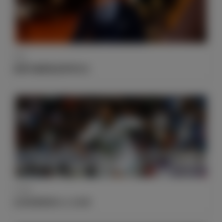
行程
皇家马德里抵达阿布扎比
大名单
出征世俱杯的24人大名单