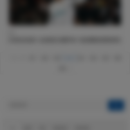
纪录
C罗成为历史第一位在欧冠小组赛中每一场比赛都有进球的球员
1
2
517
518
519
520
521
522
523
583
584
球队
俱乐部
球迷
球迷俱乐部
伯纳乌球场