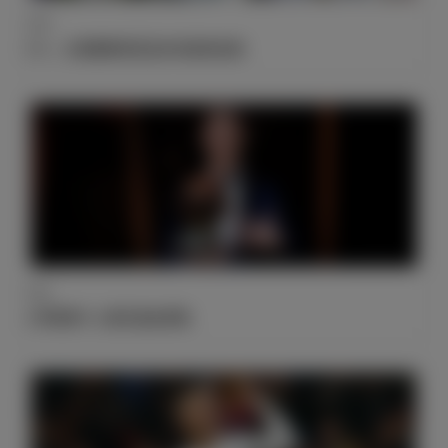
战报
5-0，大胜塞维利亚迈向世俱杯征程
获奖
C罗获得个人第五座金球奖