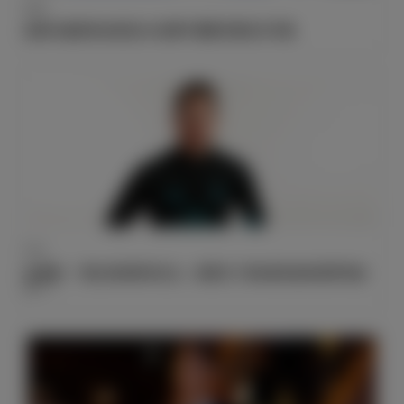
抽签
皇家马德里将在欧冠1/8决赛中遭遇巴黎圣日耳曼
采访
拉莫斯：“我们来到阿布扎比，将要为了第6座世俱杯冠军而战
斗！”