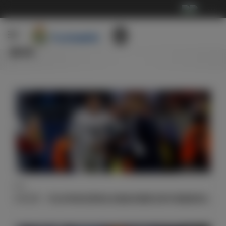
···
新闻
获奖
今天C罗、齐达内和纳瓦斯将赴伦敦参加国际足联年度颁奖典礼