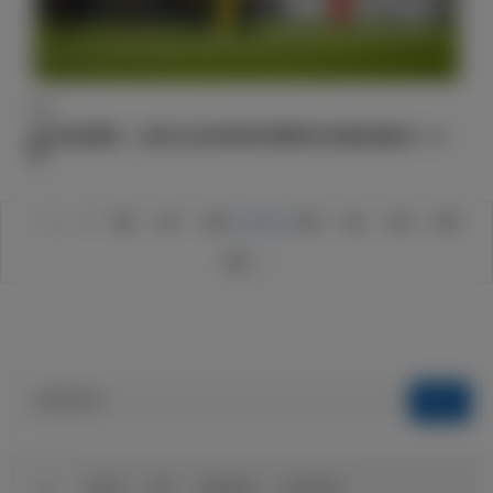
默哀
皇马热刺赛前，伯纳乌为加利西亚和葡萄牙的遇难者默哀一分
钟
1
2
526
527
528
529
530
531
532
583
584
球队
俱乐部
球迷
球迷俱乐部
伯纳乌球场