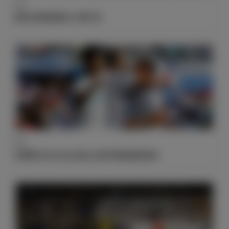
获奖
弗洛伦蒂诺获颁2017狮子奖
数据
本赛季已有10位白衣战士在西甲赛场斩获进球