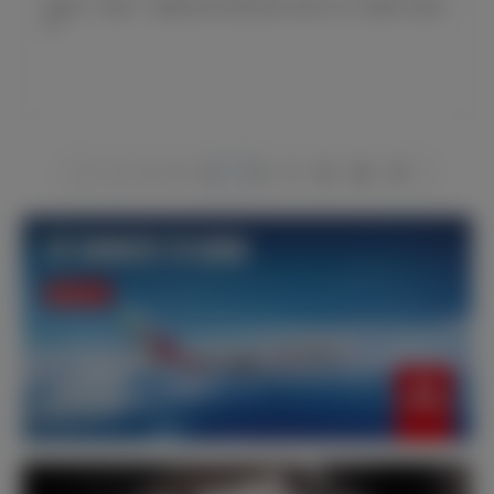
赫伊森、居莱尔、恩德里克和马斯坦托诺入围2025年“金童奖”候选名
单
1
2
4
5
6
7
8
9
10
66
67