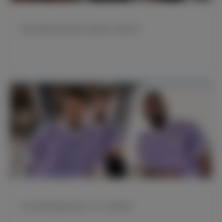
皇家马德里为悼念迪奥戈·若塔举行了献花仪式
皇马与阿迪达斯联合推出LFSTLR系列服饰