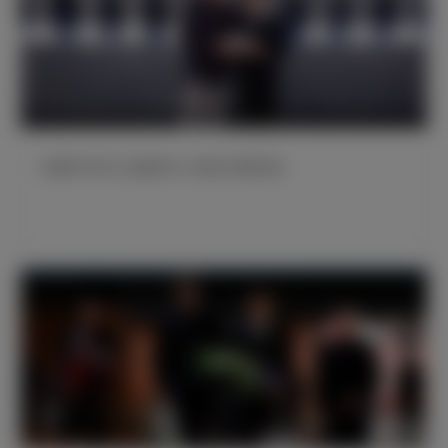
老佛爷与NFL总裁罗杰·古德尔互赠礼物