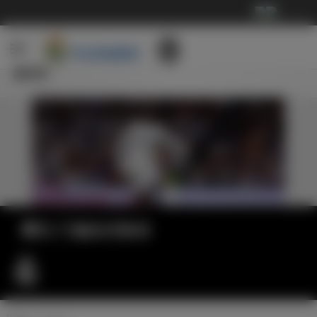
···
新闻
费兰·门迪生日快乐