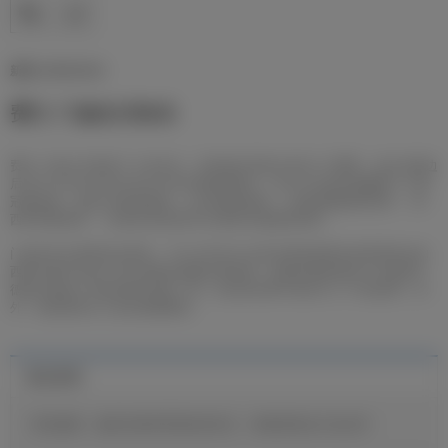
新闻 | 08/06/2026
费兰·门迪生日快乐
费兰·门迪今天迎来了31岁生日，目前他已经效力皇马7个赛季。这位法国边
后卫于1995年6月8日出生于伊夫林地区默兰，至今已为俱乐部赢得了13座
冠军奖杯：包括2次欧冠冠军、2次世俱杯冠军、2次欧洲超级杯冠军、3次
西甲联赛冠军、1次国王杯冠军和3次西班牙超级杯冠军。
门迪当年从里昂转会而来，于
2019
年
9
月
1
日皇马客场对阵比利亚雷亚尔的
西甲比赛中完成了自己的银河战舰正赛首秀。那场比赛是他至今为皇家马
德里出战的
210
场比赛中的第一场，在这些比赛中他共打入了
6
粒进球。此
外，他也曾多次入选法国国家队。
最近新闻
维尼修斯：穆里尼奥希望我保持快乐，继续展现自己的足球