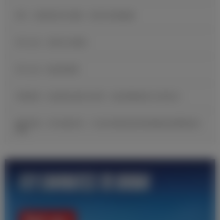
B席：当我收到皇马邀请，我没有丝毫犹豫
官方公告：贡萨洛·加西亚
官方公告：帕拉西奥斯
邓弗里斯：很自豪完成皇马首秀，现在要继续努力证明自己
穆里尼奥：皇马就是皇马，无论友谊赛还是训练赛都必须尊重这段
历史