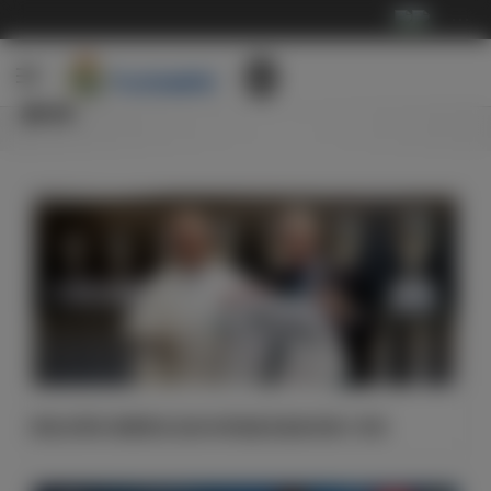
···
新闻
弗洛伦蒂诺·佩雷斯在伯纳乌球场接见教皇利奥十四世