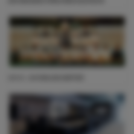
皇家马德里连续第五年蝉联全球最具价值足球俱乐部
当年今日，皇马夺得队史第20座西甲冠军