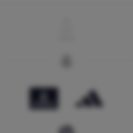
球队
俱乐部
球迷天地